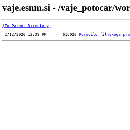
vaje.esnm.si - /vaje_potocar/wo
[To Parent Directory]
 2/12/2020 12:33 PM       616020 
Poročilo filmskega pro