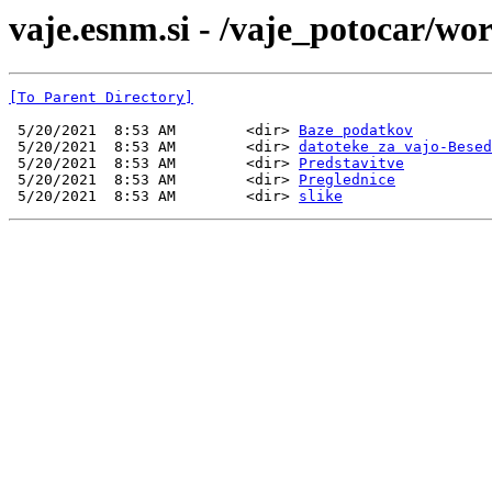
vaje.esnm.si - /vaje_potocar/wor
[To Parent Directory]
 5/20/2021  8:53 AM        <dir> 
Baze podatkov
 5/20/2021  8:53 AM        <dir> 
datoteke za vajo-Besed
 5/20/2021  8:53 AM        <dir> 
Predstavitve
 5/20/2021  8:53 AM        <dir> 
Preglednice
 5/20/2021  8:53 AM        <dir> 
slike